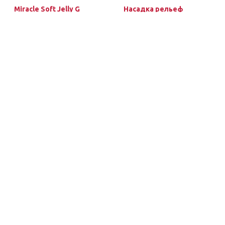
Miracle Soft Jelly G
Насадка рельеф
(силикон)
5660.00 руб
2440.00 руб
В корзину
В корзину
magic-wand.ru
+7(499)229-25-86
Обратный звонок
ВЕРХНЕЕ МЕНЮ
НИЖНЕЕ МЕНЮ
Каталог
Условия обмена и возврата
Гарантия
Блог