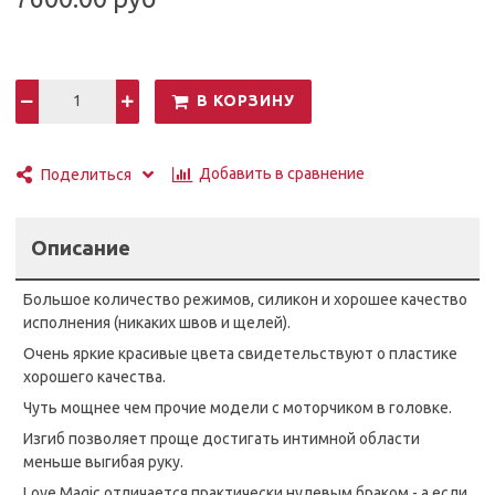
Силиконовая головка
Подходит для 5 сантиметровых насадок.
Силикон + ABS (пластик)
Аккумулятора хватает на 3 часа
В КОРЗИНУ
Заряжается 3 часа.
Длинна - 28 см, ширина - 5 см.
Гарантия - 1 год
Добавить в сравнение
Поделиться
Описание
Большое количество режимов, силикон и хорошее качество
исполнения (никаких швов и щелей).
Очень яркие красивые цвета свидетельствуют о пластике
хорошего качества.
Чуть мощнее чем прочие модели с моторчиком в головке.
Изгиб позволяет проще достигать интимной области
меньше выгибая руку.
Love Magic отличается практически нулевым браком - а если