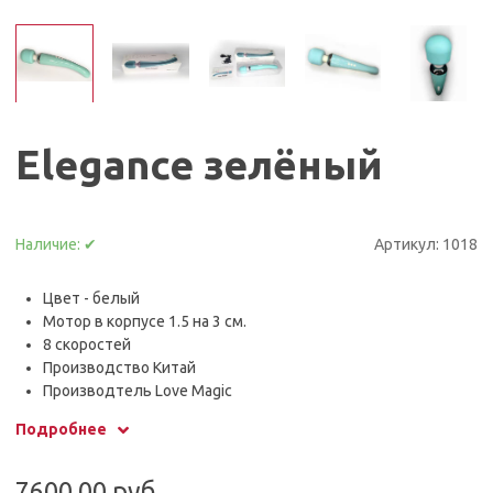
Elegance зелёный
Наличие:
✔
Артикул:
1018
Цвет - белый
Мотор в корпусе 1.5 на 3 см.
8 скоростей
Производство Китай
Производтель Love Magic
20 режимов пульсаций
Подробнее
На разных режимах скорости применимы к пульсации.
Мощный и тихий
RPM 1800 до 9000 об/мин.
7600.00 руб